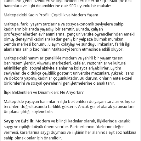
kadınların genel özellikleri ve ilişki beklentileri nelerdir? İşte Maltepe’deki
hanımlara ve ilişki dinamiklerine dair SEO uyumlu bir makale:
Maltepe’deki Kadın Profili: Çeşitlilik ve Modern Yaşam
Maltepe, farklı yaşam tarzlarına ve sosyoekonomik seviyelere sahip
kadınların bir arada yaşadığı bir semttir. Burada, çalışan
profesyonellerden ev hanımlarına, genç üniversite öğrencilerinden emekli
olmuş deneyimli kadınlara kadar geniş bir yelpaze bulmak mümkün.
Semtin merkezi konumu, ulaşım kolaylığı ve sunduğu imkanlar, farklı ilgi
alanlarına sahip kadınların Maltepe’yi tercih etmesinde etkili oluyor.
Maltepe’deki hanımlar genellikle modern ve şehirli bir yaşam tarzını
benimsemişlerdir. Alışveriş merkezleri, kafeler, restoranlar ve kültürel
etkinlikler gibi sosyal aktivite alanlarına kolayca erişebilirler. Eğitim
seviyeleri de oldukça çeşitlilik gösterir; üniversite mezunları, yüksek lisans
ve doktora yapmış kadınlar çoğunluktadır. Bu durum, onların entelektüel
birikimlerini ve sosyal çevrelerini genişletmelerine olanak tanır.
İlişki Beklentileri ve Dinamikleri: Ne Arıyorlar?
Maltepe’de yaşayan hanımların ilişki beklentileri de yaşam tarzları ve kişisel
tercihleri doğrultusunda farklılık gösterir. Ancak genel olarak şu unsurların
ön plana çıktığı söylenebilir:
Saygı ve Eşitlik:
Modern ve bilinçli kadınlar olarak, ilişkilerinde karşılıklı
saygı ve eşitliğe büyük önem verirler. Partnerlerinin fikirlerine değer
vermesi, kararlarına saygı duyması ve ilişkinin her alanında eşit söz hakkına
sahip olmak onlar için önemlidir.