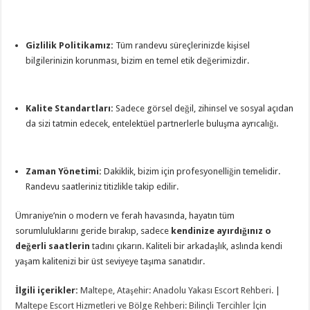
Gizlilik Politikamız:
Tüm randevu süreçlerinizde kişisel
bilgilerinizin korunması, bizim en temel etik değerimizdir.
Kalite Standartları:
Sadece görsel değil, zihinsel ve sosyal açıdan
da sizi tatmin edecek, entelektüel partnerlerle buluşma ayrıcalığı.
Zaman Yönetimi:
Dakiklik, bizim için profesyonelliğin temelidir.
Randevu saatleriniz titizlikle takip edilir.
Ümraniye’nin o modern ve ferah havasında, hayatın tüm
sorumluluklarını geride bırakıp, sadece
kendinize ayırdığınız o
değerli saatlerin
tadını çıkarın. Kaliteli bir arkadaşlık, aslında kendi
yaşam kalitenizi bir üst seviyeye taşıma sanatıdır.
İlgili içerikler:
Maltepe, Ataşehir: Anadolu Yakası Escort Rehberi.
|
Maltepe Escort Hizmetleri ve Bölge Rehberi: Bilinçli Tercihler İçin