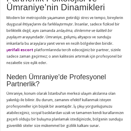
Ümraniye’nin Dinamikleri
Modern bir metropolde yaşamanın getirdiği stres ve tempo, bireylerin
duygusal ihtiyaçlarını da farklılaştırmıştır. İnsanlar, sadece fiziksel bir
birliktelik değil, aynı zamanda
anlaşılma, dinlenme ve kaliteli bir
paylaşım
arayışındadır. Ümraniye, gelişmiş altyapısı ve sunduğu
imkanlarla bu arayışlara yanıt veren en nezih bölgelerden biridir.
şerifali escort
platformlarında tercih edeceğiniz bir partner, sizinle
sadece zaman geçirmez; o anın kalitesini artırmak için profesyonel bir
nezaketle size eşlik eder.
Neden Ümraniye’de Profesyonel
Partnerlik?
Ümraniye, konum olarak İstanbul’un merkezi ulaşım akslarına olan
yakınlığı ile bilinir. Bu durum, zamanını efektif kullanmak isteyen
profesyoneller için büyük bir avantajdır. İş çıkışı yorgunluğunuzu
atabileceğiniz, sosyal baskılardan uzak ve tamamen kendi kurallarınızın
geçerli olduğu bir buluşma planlamak istediğinizde, bölgenin sunduğu
güvenlikli siteler size mükemmel bir gizlilik kalkanı sunar.