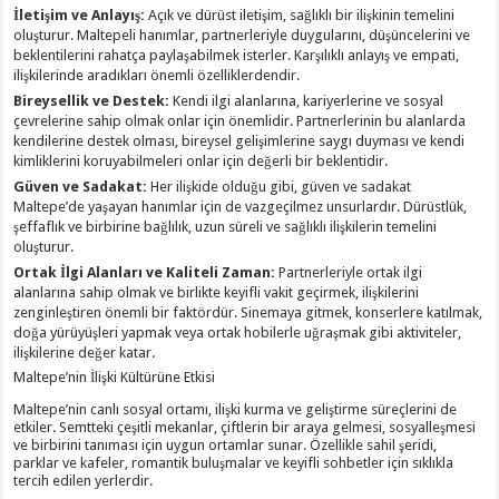
İletişim ve Anlayış:
Açık ve dürüst iletişim, sağlıklı bir ilişkinin temelini
oluşturur. Maltepeli hanımlar, partnerleriyle duygularını, düşüncelerini ve
beklentilerini rahatça paylaşabilmek isterler. Karşılıklı anlayış ve empati,
ilişkilerinde aradıkları önemli özelliklerdendir.
Bireysellik ve Destek:
Kendi ilgi alanlarına, kariyerlerine ve sosyal
çevrelerine sahip olmak onlar için önemlidir. Partnerlerinin bu alanlarda
kendilerine destek olması, bireysel gelişimlerine saygı duyması ve kendi
kimliklerini koruyabilmeleri onlar için değerli bir beklentidir.
Güven ve Sadakat:
Her ilişkide olduğu gibi, güven ve sadakat
Maltepe’de yaşayan hanımlar için de vazgeçilmez unsurlardır. Dürüstlük,
şeffaflık ve birbirine bağlılık, uzun süreli ve sağlıklı ilişkilerin temelini
oluşturur.
Ortak İlgi Alanları ve Kaliteli Zaman:
Partnerleriyle ortak ilgi
alanlarına sahip olmak ve birlikte keyifli vakit geçirmek, ilişkilerini
zenginleştiren önemli bir faktördür. Sinemaya gitmek, konserlere katılmak,
doğa yürüyüşleri yapmak veya ortak hobilerle uğraşmak gibi aktiviteler,
ilişkilerine değer katar.
Maltepe’nin İlişki Kültürüne Etkisi
Maltepe’nin canlı sosyal ortamı, ilişki kurma ve geliştirme süreçlerini de
etkiler. Semtteki çeşitli mekanlar, çiftlerin bir araya gelmesi, sosyalleşmesi
ve birbirini tanıması için uygun ortamlar sunar. Özellikle sahil şeridi,
parklar ve kafeler, romantik buluşmalar ve keyifli sohbetler için sıklıkla
tercih edilen yerlerdir.