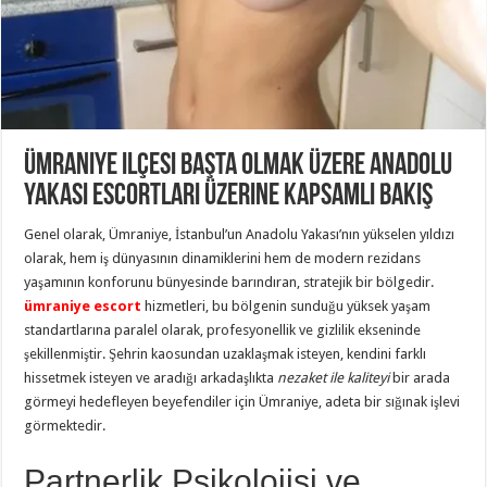
Ümraniye ilçesi başta olmak üzere anadolu
yakası escortları Üzerine Kapsamlı Bakış
Genel olarak, Ümraniye, İstanbul’un Anadolu Yakası’nın yükselen yıldızı
olarak, hem iş dünyasının dinamiklerini hem de modern rezidans
yaşamının konforunu bünyesinde barındıran, stratejik bir bölgedir.
ümraniye escort
hizmetleri, bu bölgenin sunduğu yüksek yaşam
standartlarına paralel olarak, profesyonellik ve gizlilik ekseninde
şekillenmiştir. Şehrin kaosundan uzaklaşmak isteyen, kendini farklı
hissetmek isteyen ve aradığı arkadaşlıkta
nezaket ile kaliteyi
bir arada
görmeyi hedefleyen beyefendiler için Ümraniye, adeta bir sığınak işlevi
görmektedir.
Partnerlik Psikolojisi ve