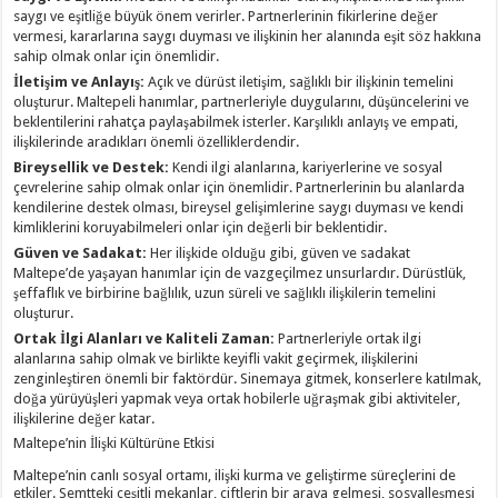
saygı ve eşitliğe büyük önem verirler. Partnerlerinin fikirlerine değer
vermesi, kararlarına saygı duyması ve ilişkinin her alanında eşit söz hakkına
sahip olmak onlar için önemlidir.
İletişim ve Anlayış:
Açık ve dürüst iletişim, sağlıklı bir ilişkinin temelini
oluşturur. Maltepeli hanımlar, partnerleriyle duygularını, düşüncelerini ve
beklentilerini rahatça paylaşabilmek isterler. Karşılıklı anlayış ve empati,
ilişkilerinde aradıkları önemli özelliklerdendir.
Bireysellik ve Destek:
Kendi ilgi alanlarına, kariyerlerine ve sosyal
çevrelerine sahip olmak onlar için önemlidir. Partnerlerinin bu alanlarda
kendilerine destek olması, bireysel gelişimlerine saygı duyması ve kendi
kimliklerini koruyabilmeleri onlar için değerli bir beklentidir.
Güven ve Sadakat:
Her ilişkide olduğu gibi, güven ve sadakat
Maltepe’de yaşayan hanımlar için de vazgeçilmez unsurlardır. Dürüstlük,
şeffaflık ve birbirine bağlılık, uzun süreli ve sağlıklı ilişkilerin temelini
oluşturur.
Ortak İlgi Alanları ve Kaliteli Zaman:
Partnerleriyle ortak ilgi
alanlarına sahip olmak ve birlikte keyifli vakit geçirmek, ilişkilerini
zenginleştiren önemli bir faktördür. Sinemaya gitmek, konserlere katılmak,
doğa yürüyüşleri yapmak veya ortak hobilerle uğraşmak gibi aktiviteler,
ilişkilerine değer katar.
Maltepe’nin İlişki Kültürüne Etkisi
Maltepe’nin canlı sosyal ortamı, ilişki kurma ve geliştirme süreçlerini de
etkiler. Semtteki çeşitli mekanlar, çiftlerin bir araya gelmesi, sosyalleşmesi