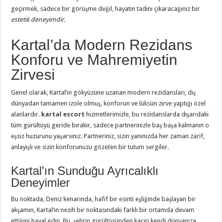
geçirmek, sadece bir görüşme değil, hayatın tadını çıkaracağınız bir
estetik deneyimdir
.
Kartal’da Modern Rezidans
Konforu ve Mahremiyetin
Zirvesi
Genel olarak, Kartal’ın gökyüzüne uzanan modern rezidansları, dış
dünyadan tamamen izole olmuş, konforun ve lüksün zirve yaptığı özel
alanlardır.
kartal escort
hizmetlerimizle, bu rezidanslarda dışarıdaki
tüm gürültüyü geride bırakır, sadece partnerinizle baş başa kalmanın o
eşsiz huzurunu yaşarsınız. Partneriniz, sizin yanınızda her zaman zarif,
anlayışlı ve sizin konforunuzu gözeten bir tutum sergiler.
Kartal’ın Sunduğu Ayrıcalıklı
Deneyimler
Bu noktada, Deniz kenarında, hafif bir esinti eşliğinde başlayan bir
akşamın, Kartal’ın nezih bir noktasındaki farklı bir ortamda devam
ettiğini hayal edin. Bu, şehrin gürültüsünden kaçıp kendi dünyanıza