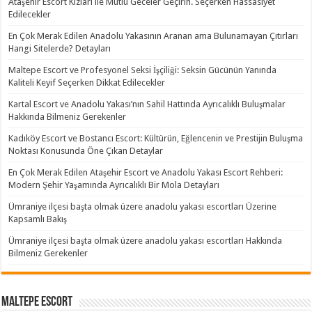
Ataşehir Escort Kızları ile Mutlu Geceler Geçirin. Seçerken Hassasiyet
Edilecekler
En Çok Merak Edilen Anadolu Yakasının Aranan ama Bulunamayan Çıtırları
Hangi Sitelerde? Detayları
Maltepe Escort ve Profesyonel Seksi İşçiliği: Seksin Gücünün Yanında
Kaliteli Keyif Seçerken Dikkat Edilecekler
Kartal Escort ve Anadolu Yakası’nın Sahil Hattında Ayrıcalıklı Buluşmalar
Hakkında Bilmeniz Gerekenler
Kadıköy Escort ve Bostancı Escort: Kültürün, Eğlencenin ve Prestijin Buluşma
Noktası Konusunda Öne Çıkan Detaylar
En Çok Merak Edilen Ataşehir Escort ve Anadolu Yakası Escort Rehberi:
Modern Şehir Yaşamında Ayrıcalıklı Bir Mola Detayları
Ümraniye ilçesi başta olmak üzere anadolu yakası escortları Üzerine
Kapsamlı Bakış
Ümraniye ilçesi başta olmak üzere anadolu yakası escortları Hakkında
Bilmeniz Gerekenler
Maltepe Escort