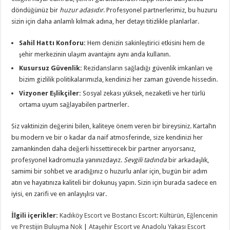
döndüğünüz bir
huzur adasıdır
. Profesyonel partnerlerimiz, bu huzuru
sizin için daha anlamlı kılmak adına, her detayı titizlikle planlarlar.
Sahil Hattı Konforu:
Hem denizin sakinleştirici etkisini hem de
şehir merkezinin ulaşım avantajını aynı anda kullanın.
Kusursuz Güvenlik:
Rezidansların sağladığı güvenlik imkanları ve
bizim gizlilik politikalarımızla, kendinizi her zaman güvende hissedin.
Vizyoner Eşlikçiler:
Sosyal zekası yüksek, nezaketli ve her türlü
ortama uyum sağlayabilen partnerler.
Siz vaktinizin değerini bilen, kaliteye önem veren bir bireysiniz. Kartal’ın
bu modern ve bir o kadar da naif atmosferinde, size kendinizi her
zamankinden daha değerli hissettirecek bir partner arıyorsanız,
profesyonel kadromuzla yanınızdayız.
Sevgili tadında
bir arkadaşlık,
samimi bir sohbet ve aradığınız o huzurlu anlar için, bugün bir adım
atın ve hayatınıza kaliteli bir dokunuş yapın. Sizin için burada sadece en
iyisi, en zarifi ve en anlayışlısı var.
İlgili içerikler:
Kadıköy Escort ve Bostancı Escort: Kültürün, Eğlencenin
ve Prestijin Buluşma Nok
|
Ataşehir Escort ve Anadolu Yakası Escort