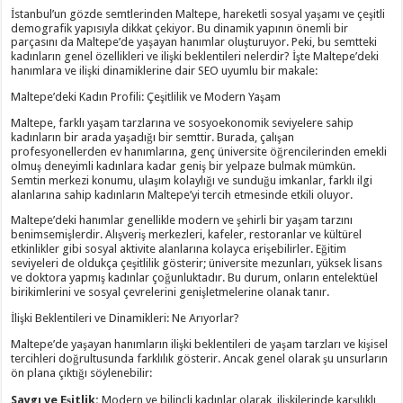
İstanbul’un gözde semtlerinden Maltepe, hareketli sosyal yaşamı ve çeşitli
demografik yapısıyla dikkat çekiyor. Bu dinamik yapının önemli bir
parçasını da Maltepe’de yaşayan hanımlar oluşturuyor. Peki, bu semtteki
kadınların genel özellikleri ve ilişki beklentileri nelerdir? İşte Maltepe’deki
hanımlara ve ilişki dinamiklerine dair SEO uyumlu bir makale:
Maltepe’deki Kadın Profili: Çeşitlilik ve Modern Yaşam
Maltepe, farklı yaşam tarzlarına ve sosyoekonomik seviyelere sahip
kadınların bir arada yaşadığı bir semttir. Burada, çalışan
profesyonellerden ev hanımlarına, genç üniversite öğrencilerinden emekli
olmuş deneyimli kadınlara kadar geniş bir yelpaze bulmak mümkün.
Semtin merkezi konumu, ulaşım kolaylığı ve sunduğu imkanlar, farklı ilgi
alanlarına sahip kadınların Maltepe’yi tercih etmesinde etkili oluyor.
Maltepe’deki hanımlar genellikle modern ve şehirli bir yaşam tarzını
benimsemişlerdir. Alışveriş merkezleri, kafeler, restoranlar ve kültürel
etkinlikler gibi sosyal aktivite alanlarına kolayca erişebilirler. Eğitim
seviyeleri de oldukça çeşitlilik gösterir; üniversite mezunları, yüksek lisans
ve doktora yapmış kadınlar çoğunluktadır. Bu durum, onların entelektüel
birikimlerini ve sosyal çevrelerini genişletmelerine olanak tanır.
İlişki Beklentileri ve Dinamikleri: Ne Arıyorlar?
Maltepe’de yaşayan hanımların ilişki beklentileri de yaşam tarzları ve kişisel
tercihleri doğrultusunda farklılık gösterir. Ancak genel olarak şu unsurların
ön plana çıktığı söylenebilir:
Saygı ve Eşitlik:
Modern ve bilinçli kadınlar olarak, ilişkilerinde karşılıklı