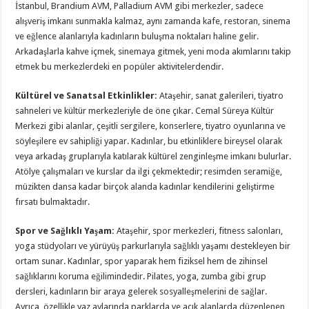
İstanbul, Brandium AVM, Palladium AVM gibi merkezler, sadece
alışveriş imkanı sunmakla kalmaz, aynı zamanda kafe, restoran, sinema
ve eğlence alanlarıyla kadınların buluşma noktaları haline gelir.
Arkadaşlarla kahve içmek, sinemaya gitmek, yeni moda akımlarını takip
etmek bu merkezlerdeki en popüler aktivitelerdendir.
Kültürel ve Sanatsal Etkinlikler:
Ataşehir, sanat galerileri, tiyatro
sahneleri ve kültür merkezleriyle de öne çıkar. Cemal Süreya Kültür
Merkezi gibi alanlar, çeşitli sergilere, konserlere, tiyatro oyunlarına ve
söyleşilere ev sahipliği yapar. Kadınlar, bu etkinliklere bireysel olarak
veya arkadaş gruplarıyla katılarak kültürel zenginleşme imkanı bulurlar.
Atölye çalışmaları ve kurslar da ilgi çekmektedir; resimden seramiğe,
müzikten dansa kadar birçok alanda kadınlar kendilerini geliştirme
fırsatı bulmaktadır.
Spor ve Sağlıklı Yaşam:
Ataşehir, spor merkezleri, fitness salonları,
yoga stüdyoları ve yürüyüş parkurlarıyla sağlıklı yaşamı destekleyen bir
ortam sunar. Kadınlar, spor yaparak hem fiziksel hem de zihinsel
sağlıklarını koruma eğilimindedir. Pilates, yoga, zumba gibi grup
dersleri, kadınların bir araya gelerek sosyalleşmelerini de sağlar.
Ayrıca, özellikle yaz aylarında parklarda ve açık alanlarda düzenlenen