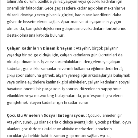
bilinir. Bu durum, özellikle yalnız yaşayan veya çocuklu kadınlar için
önemli bir faktördür. Gece geç saatlere kadar açık olan mekanlar ve
düzenli devriye gezen güvenlik güçleri, kadınların kendilerini daha
güvende hissetmelerini sağlar. Apartman ve site yaşamının yaygın
olması da, komşuluk ilişkilerinin gelişmesine ve kadınların birbirlerine
destek olmasına katkıda bulunur.
Çalışan Kadınların Dinamik Yaşamı:
Ataşehir, birçok çalışanın
yaşadığı bir bölge olduğu için, çalışan kadınların günlük rutinleri de
oldukça dinamiktir. İş ve ev sorumluluklarını dengelemeye çalışan
kadınlar, genellikle zamanlarını verimli kullanma eğilimindedirler. İş
çıkışı spor salonuna gitmek, akşam yemeği için arkadaşlarıyla buluşmak
veya online eğitimlere katılmak gibi aktiviteler, çalışan kadınların sosyal
hayatının önemli bir parçasıdır. İş sonrası düzenlenen happy hour
etkinlikleri veya networking buluşmaları da, profesyonel çevrelerini
genişletmek isteyen kadınlar için fırsatlar sunar.
Çocuklu Annelerin Sosyal Entegrasyonu:
Çocuklu anneler için
Ataşehir, sunduğu olanaklarla oldukça avantajlıdır. Çocuk parkları, oyun
alanları, çocuk dostu kafeler ve aktivite merkezleri, annelerin
çocuklarıyla birlikte kaliteli zaman geçirmesini sağlar. Ayrıca,