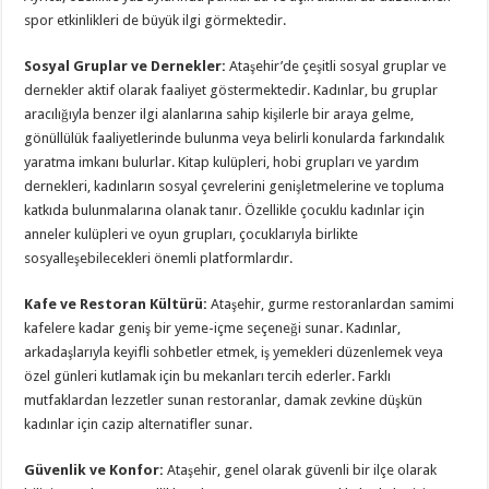
spor etkinlikleri de büyük ilgi görmektedir.
Sosyal Gruplar ve Dernekler:
Ataşehir’de çeşitli sosyal gruplar ve
dernekler aktif olarak faaliyet göstermektedir. Kadınlar, bu gruplar
aracılığıyla benzer ilgi alanlarına sahip kişilerle bir araya gelme,
gönüllülük faaliyetlerinde bulunma veya belirli konularda farkındalık
yaratma imkanı bulurlar. Kitap kulüpleri, hobi grupları ve yardım
dernekleri, kadınların sosyal çevrelerini genişletmelerine ve topluma
katkıda bulunmalarına olanak tanır. Özellikle çocuklu kadınlar için
anneler kulüpleri ve oyun grupları, çocuklarıyla birlikte
sosyalleşebilecekleri önemli platformlardır.
Kafe ve Restoran Kültürü:
Ataşehir, gurme restoranlardan samimi
kafelere kadar geniş bir yeme-içme seçeneği sunar. Kadınlar,
arkadaşlarıyla keyifli sohbetler etmek, iş yemekleri düzenlemek veya
özel günleri kutlamak için bu mekanları tercih ederler. Farklı
mutfaklardan lezzetler sunan restoranlar, damak zevkine düşkün
kadınlar için cazip alternatifler sunar.
Güvenlik ve Konfor:
Ataşehir, genel olarak güvenli bir ilçe olarak