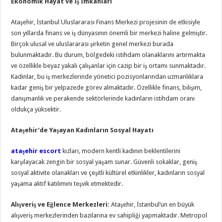
Ekonomik Hayat ve İş İmkanları
Ataşehir, İstanbul Uluslararası Finans Merkezi projesinin de etkisiyle
son yıllarda finans ve iş dünyasının önemli bir merkezi haline gelmiştir.
Birçok ulusal ve uluslararası şirketin genel merkezi burada
bulunmaktadır. Bu durum, bölgedeki istihdam olanaklarını artırmakta
ve özellikle beyaz yakalı çalışanlar için cazip bir iş ortamı sunmaktadır.
Kadınlar, bu iş merkezlerinde yönetici pozisyonlarından uzmanlıklara
kadar geniş bir yelpazede görev almaktadır. Özellikle finans, bilişim,
danışmanlık ve perakende sektörlerinde kadınların istihdam oranı
oldukça yüksektir.
Ataşehir’de Yaşayan Kadınların Sosyal Hayatı
ataşehir escort
kızları, modern kentli kadının beklentilerini
karşılayacak zengin bir sosyal yaşam sunar. Güvenli sokaklar, geniş
sosyal aktivite olanakları ve çeşitli kültürel etkinlikler, kadınların sosyal
yaşama aktif katılımını teşvik etmektedir.
Alışveriş ve Eğlence Merkezleri:
Ataşehir, İstanbul’un en büyük
alışveriş merkezlerinden bazılarına ev sahipliği yapmaktadır. Metropol