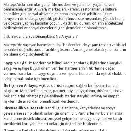
Maltepe’deki hanımlar genellikle modern ve şehirli bir yaşam tarzını
benimsemişlerdir. Alışveriş merkezleri, kafeler, restoranlar ve kültürel
etkinlikler gibi sosyal aktivite alanlarına kolayca erişebilirler. Eğitim
seviyeleri de oldukça çeşitlilik gösterir; üniversite mezunları, yüksek lisans
ve doktora yapmış kadınlar çoğunluktadır. Bu durum, onların entelektüel
birikimlerini ve sosyal çevrelerini genişletmelerine olanak tanır.
İlişki Beklentileri ve Dinamikleri: Ne Arıyorlar?
Maltepe’de yaşayan hanımların ilişki beklentileri de yaşam tarzları ve kişisel
tercihleri doğrultusunda farklılık gösterir. Ancak genel olarak şu unsurların
ön plana çıktığı söylenebilir:
Saygı ve Eşitlik:
Modern ve bilinçli kadınlar olarak, ilişkilerinde karşılıklı
saygı ve eşitliğe büyük önem verirler. Partnerlerinin fikirlerine değer
vermesi, kararlarına saygı duyması ve ilişkinin her alanında eşit söz hakkına
sahip olmak onlar için önemlidir.
İletişim ve Anlayış:
Açık ve dürüst iletişim, sağlıklı bir ilişkinin temelini
oluşturur. Maltepeli hanımlar, partnerleriyle duygularını, düşüncelerini ve
beklentilerini rahatça paylaşabilmek isterler. Karşılıklı anlayış ve empati,
ilişkilerinde aradıkları önemli özelliklerdendir.
Bireysellik ve Destek:
Kendi ilgi alanlarına, kariyerlerine ve sosyal
çevrelerine sahip olmak onlar için önemlidir. Partnerlerinin bu alanlarda
kendilerine destek olması, bireysel gelişimlerine saygı duyması ve kendi
kimliklerini koruyabilmeleri onlar için değerli bir beklentidir.
Güven ve Sadakat:
Her ilişkide olduğu gibi, güven ve sadakat