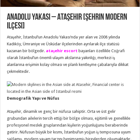
Anadolu Yakası – Ataşehir [Şehrin modern
ilçesi]
Ataşehir, İstanbul’un Anadolu Yakası’nda yer alan ve 2008 yılında
Kadıköy, Ümraniye ve Üsküdar ilçelerinden ayrılarak ilçe statüsü
kazanan bir bölgedir.
ataşehir escort
bayanları özellikle Coğrafi
olarak İstanbul’un önemli ulaşım akslarına yakınlığı, merkezi iş
alanlarına erişimin kolay olması ve planlı kentleşme çabalarıyla dikkat
çekmektedir.
Demografik Yapı ve Nüfus
Ataşehir, dinamik ve genç bir nüfusa sahiptir. Orta ve üst gelir
grubundan ailelerin tercih ettiği bir bölge olması, eğitimli ve genellikle
profesyonel meslek gruplarından kişilerin yoğunluğunu beraberinde
getirir. Nüfusun büyük bir kısmı, İstanbul’un yoğun iş temposuna uyum
sağlamış, modern yaşam tarzını benimsemiş bireylerden oluşmaktadır.