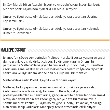
En Çok Merak Edilen Ataşehir Escort ve Anadolu Yakası Escort Rehberi:
Modern Şehir Yaşamında Ayrıcalıklı Bir Mola Detayları
Ümraniye ilçesi başta olmak üzere anadolu yakası escortları Üzerine
Kapsamlı Bakış
Ümraniye ilçesi başta olmak üzere anadolu yakası escortları Hakkında
Bilmeniz Gerekenler
Maltepe Escort
İstanbul’un gözde semtlerinden Maltepe, hareketli sosyal yaşamı ve çeşitli
demografik yapısıyla dikkat çekiyor. Bu dinamik yapının önemli bir
parçasını da Maltepe’de yaşayan hanımlar oluşturuyor. Peki, bu semtteki
kadınların genel özellikleri ve ilişki beklentileri nelerdir? İşte Maltepe’deki
hanımlara ve ilişki dinamiklerine dair SEO uyumlu bir makale:
Maltepe’deki Kadın Profili: Çeşitlilik ve Modern Yaşam
Maltepe, farklı yaşam tarzlarına ve sosyoekonomik seviyelere sahip
kadınların bir arada yaşadığı bir semttir. Burada, çalışan
profesyonellerden ev hanımlarına, genç üniversite öğrencilerinden emekli
olmuş deneyimli kadınlara kadar geniş bir yelpaze bulmak mümkün.
Semtin merkezi konumu, ulaşım kolaylığı ve sunduğu imkanlar, farklı ilgi
alanlarına sahip kadınların Maltepe’yi tercih etmesinde etkili oluyor.